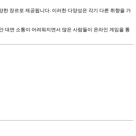
등 다양한 장르로 제공됩니다. 이러한 다양성은 각기 다른 취향을 가
동안 대면 소통이 어려워지면서 많은 사람들이 온라인 게임을 통