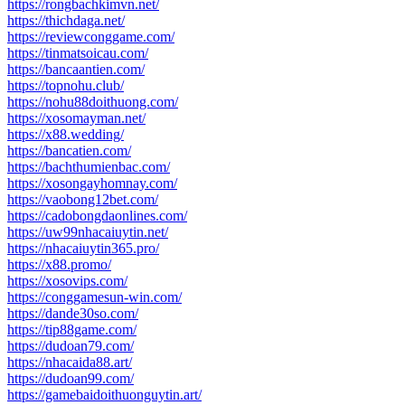
https://rongbachkimvn.net/
https://thichdaga.net/
https://reviewconggame.com/
https://tinmatsoicau.com/
https://bancaantien.com/
https://topnohu.club/
https://nohu88doithuong.com/
https://xosomayman.net/
https://x88.wedding/
https://bancatien.com/
https://bachthumienbac.com/
https://xosongayhomnay.com/
https://vaobong12bet.com/
https://cadobongdaonlines.com/
https://uw99nhacaiuytin.net/
https://nhacaiuytin365.pro/
https://x88.promo/
https://xosovips.com/
https://conggamesun-win.com/
https://dande30so.com/
https://tip88game.com/
https://dudoan79.com/
https://nhacaida88.art/
https://dudoan99.com/
https://gamebaidoithuonguytin.art/