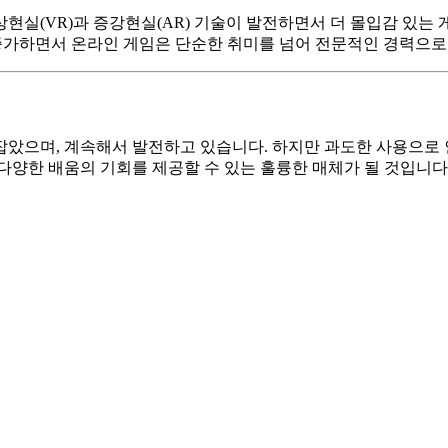
실(VR)과 증강현실(AR) 기술이 발전하면서 더 몰입감 있는 게
증가하면서 온라인 게임은 단순한 취미를 넘어 전문적인 경력으로
잡았으며, 계속해서 발전하고 있습니다. 하지만 과도한 사용으로 
다양한 배움의 기회를 제공할 수 있는 훌륭한 매체가 될 것입니다