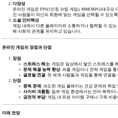
다양성
온라인 게임은 FPS(1인칭 슈팅 게임), MMORPG(대규
진 사람들이 자신의 취향에 맞는 게임을 선택할 수 있도록
소셜 인터랙션
게임 내에서 다른 플레이어와 소통하거나 협력할 수 있는 
해 사회적 관계를 유지하고 있습니다.
온라인 게임의 장점과 단점
장점
스트레스 해소
: 게임은 일상에서 쌓인 스트레스를 
문제 해결 능력 향상
: 퍼즐 게임이나 전략 게임을 통
글로벌 연결
: 전 세계 사람들과 게임을 통해 연결될
단점
중독 문제
: 과도한 게임 플레이는 건강 문제와 학업
사이버 괴롭힘
: 일부 게임 환경에서는 언어 폭력이
금전적 부담
: 게임 내 유료 아이템 구매나 구독 비용
미래 전망