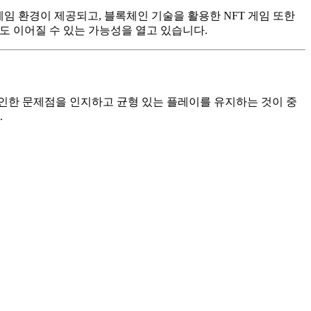
임 환경이 제공되고, 블록체인 기술을 활용한 NFT 게임 또한
도 이어질 수 있는 가능성을 열고 있습니다.
인한 문제점을 인지하고 균형 있는 플레이를 유지하는 것이 중
.